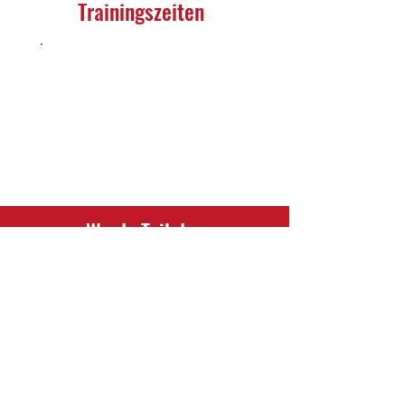
Trainingszeiten
Mi. 16:30 - 17:30 Uhr​
Sportplatz Thüle
Werde Teil des
SV Thüle
Hast du Interesse, als Sponsor mit
uns zu arbeiten oder in einem
unserer Teams zu spielen?
Kontaktiere uns