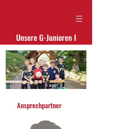
Kontaktiere uns!
SV Thüle
Unsere G-Junioren I
Ansprechpartner