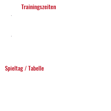
Trainingszeiten
Di. 18:30 - 20:00 Uhr​
Sportplatz Bösel
Do. 18:30 - 20:00 Uhr​
Sportplatz Bösel
Spieltag / Tabelle