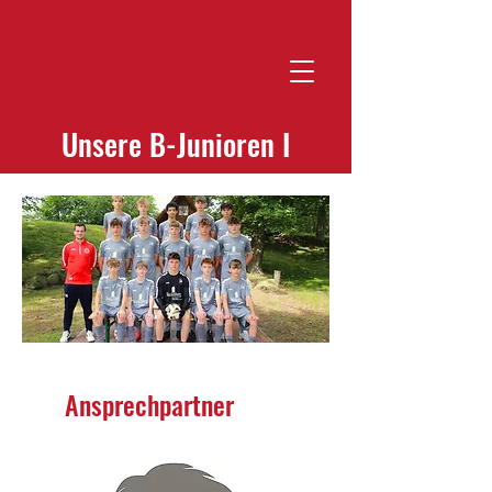
Kontaktiere uns!
SV Thüle
Unsere B-Junioren I
Ansprechpartner