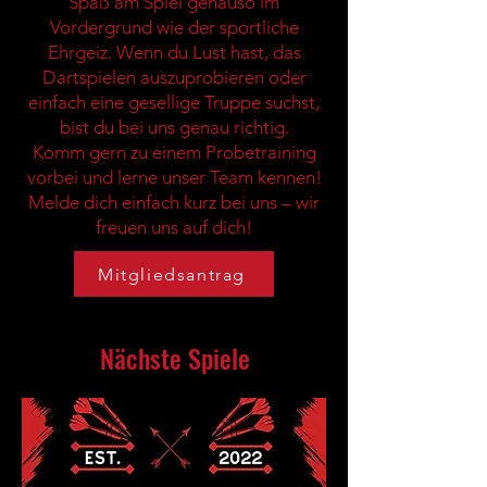
Spaß am Spiel genauso im
Vordergrund wie der sportliche
Ehrgeiz. Wenn du Lust hast, das
Dartspielen auszuprobieren oder
einfach eine gesellige Truppe suchst,
bist du bei uns genau richtig.
Komm gern zu einem Probetraining
vorbei und lerne unser Team kennen!
Melde dich einfach kurz bei uns – wir
freuen uns auf dich!
Mitgliedsantrag
Nächste Spiele