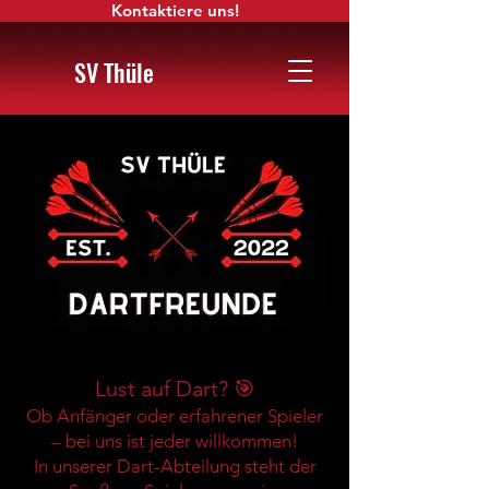
Kontaktiere uns!
SV Thüle
Lust auf Dart? 🎯
Ob Anfänger oder erfahrener Spieler
– bei uns ist jeder willkommen!
In unserer Dart-Abteilung steht der