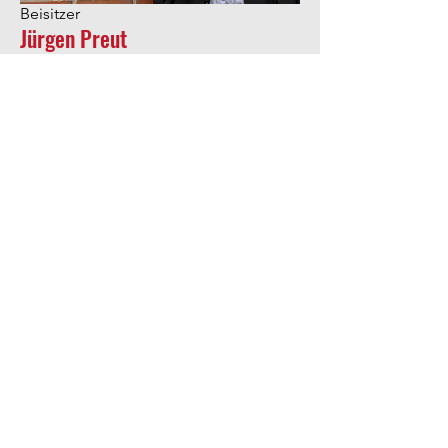
Beisitzer
Jürgen Preut
Mail:
Mobil:
+49 171 714 95 24
Werde Teil des
SV Thüle
Hast du Interesse, als Sponsor mit
uns zu arbeiten oder in einem
unserer Teams zu spielen?
Kontaktiere uns
SV Thüle